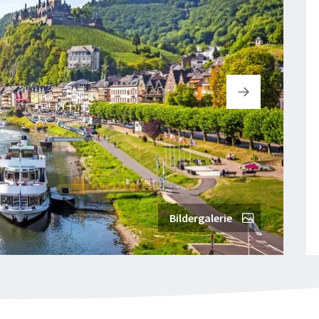
Bildergalerie
© mh
"