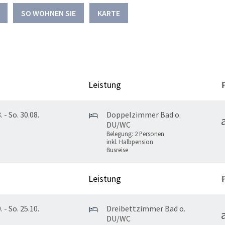
SO WOHNEN SIE
KARTE
Leistung
. - So. 30.08.
Doppelzimmer Bad o.
DU/WC
Belegung: 2 Personen
inkl. Halbpension
Busreise
Leistung
. - So. 25.10.
Dreibettzimmer Bad o.
DU/WC