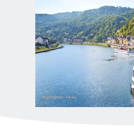
© mh90photo - Fotolia