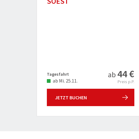
SOEST
44 €
ab
Tagesfahrt
ab Mi. 25.11.
Preis p.P.
JETZT BUCHEN