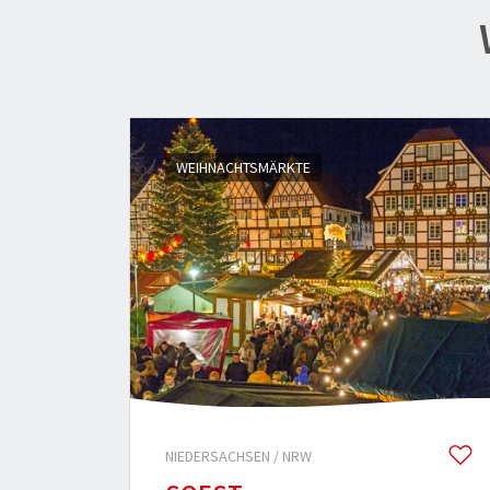
3
WEIHNACHTSMÄRKTE
1
NIEDERSACHSEN / NRW