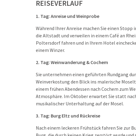
REISEVERLAUF
1. Tag: Anreise
und Weinprobe
Während Ihrer Anreise machen Sie einen Stopp i
die Altstadt und verweilen in einem Café an Rhei
Poltersdorf fahren und in Ihrem Hotel einchecke
einem Winzer.
2. Tag: Weinwanderung & Cochem
Sie unternehmen einen geführten Rundgang durch
Weinverkostung den Blick ins malerische Moselt
einem frühen Abendessen nach Cochem zum Weinf
Atmosphäre. Im Oktober erwartet Sie statt nach
musikalischer Unterhaltung auf der Mosel.
3. Tag: Burg Eltz und Rückreise
Nach einem leckeren Frühstück fahren Sie zur B
Burg, die durch keinen Krieg zerstört wurde und