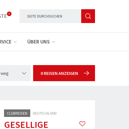
0
STE
RVICE
ÜBER UNS
 weg
0 REISEN ANZEIGEN
CLUBREISEN
DEUTSCHLAND
GESELLIGE