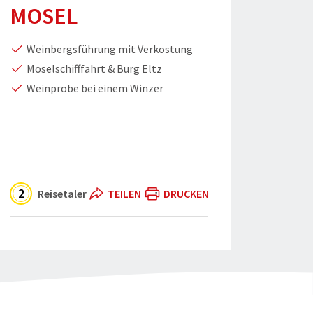
MOSEL
Weinbergsführung mit Verkostung
Moselschifffahrt & Burg Eltz
Weinprobe bei einem Winzer
2
Reisetaler
TEILEN
DRUCKEN
90photo - Fotolia
Gesellige Mosel" teilen