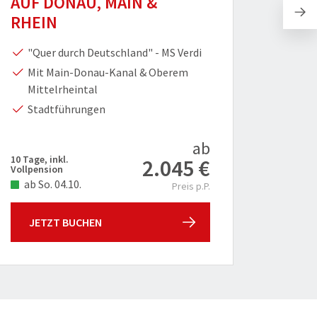
AUF DONAU, MAIN &
GARD
RHEIN
Sehr
"Quer durch Deutschland" - MS Verdi
Wei
Mit Main-Donau-Kanal & Oberem
Mittelrheintal
Kur
Erh
Stadtführungen
ab
10 Tage, inkl.
7 Tage, i
2.045 €
Vollpension
Halbpen
ab So. 04.10.
ab Sa
Preis p.P.
JETZT BUCHEN
JET