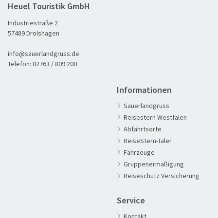
Heuel Touristik GmbH
Industriestraße 2
57489 Drolshagen
info@sauerlandgruss.de
Telefon:
02763 / 809 200
Informationen
Sauerlandgruss
Reisestern Westfalen
Abfahrtsorte
ReiseStern-Taler
Fahrzeuge
60plus Reisen
Gruppenermäßigung
Advents-, Weihnachts- & Silvesterreisen
Reiseschutz Versicherung
Adventsreisen
Service
Aktivreisen
Kontakt