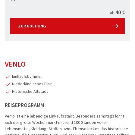
Flusskreuz
40 €
ab
Vorteilsrei
ZUR BUCHUNG
Eröffnungs
VENLO
Einkaufsbummel
Niederländisches Flair
Historische Altstadt
REISEPROGRAMM
Venlo ist eine lebendige Einkaufsstadt. Besonders samstags lohnt
sich der große Wochenmarkt mit rund 100 Ständen voller
Lebensmittel, Kleidung, Stoffen uvm.. Ebenso locken das historische
Rathaus, die Sint-Martinuskerk und der Julianapark. Kunstfans sollten