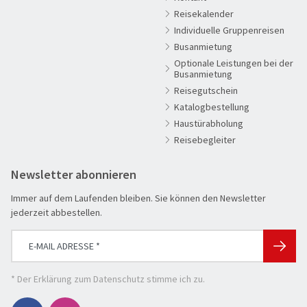
Clubreisen
Reisekalender
Deutschland erleben
Individuelle Gruppenreisen
Die Welt entdecken
Busanmietung
Venlo
Optionale Leistungen bei der
Entspannen & Wohlfühlen
Busanmietung
Erlebnisreise
Reisegutschein
Katalogbestellung
Eröffnungs- & Abschlussreisen
Haustürabholung
Flugreisen
Reisebegleiter
Flusskreuzfahrt
Newsletter abonnieren
Genussreise
Immer auf dem Laufenden bleiben. Sie können den Newsletter
Herbstreise
jederzeit abbestellen.
Hochseekreuzfahrt
Leserreisen
SUCHEN & BUCHEN
Osterreisen
REISEKATEGORIE
* Der
Erklärung zum Datenschutz
stimme ich zu.
PREMIUM-Bus
Reisekategorie