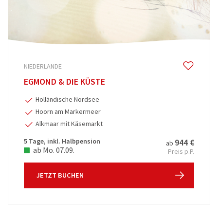
PREIS
€ 30
€ 5 000
REISEDAUER
NIEDERLANDE
EGMOND & DIE KÜSTE
Holländische Nordsee
Hoorn am Markermeer
Alkmaar mit Käsemarkt
5 Tage, inkl. Halbpension
944 €
ab
ab Mo. 07.09.
Preis p.P.
JETZT BUCHEN