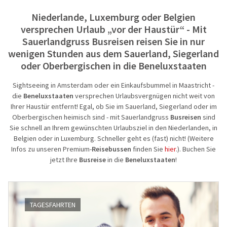
Niederlande, Luxemburg oder Belgien
Reisegutschein
Fahrzeuge
Die Welt e
Beneluxst
versprechen Urlaub „vor der Haustür“ - Mit
Gruppenermäßigung
Qualität für Ihre Sicherheit
PREMIUM-B
Italien
Sauerlandgruss Busreisen reisen Sie in nur
wenigen Stunden aus dem Sauerland, Siegerland
Optionale Leistungen bei der
Imagevideos
Busreisen
Frankreich
oder Oberbergischen in die Beneluxstaaten
Busanmietung
Entspannen
Sightseeing in Amsterdam oder ein Einkaufsbummel in Maastricht -
Reiseschutz Versicherung
die
Beneluxstaaten
versprechen Urlaubsvergnügen nicht weit von
Städte-, Ku
Ihrer Haustür entfernt! Egal, ob Sie im Sauerland, Siegerland oder im
Oberbergischen heimisch sind - mit Sauerlandgruss
Busreisen
sind
Informationen
Aktivreisen
Sie schnell an Ihrem gewünschten Urlaubsziel in den Niederlanden, in
Belgien oder in Luxemburg. Schneller geht es (fast) nicht! (Weitere
Rundum Sorglos Paket
60plus Rei
Infos zu unseren Premium-
Reisebussen
finden Sie
hier
.). Buchen Sie
jetzt Ihre
Busreise
in die
Beneluxstaaten
!
Gewinnspielinformationen
Clubreisen
Flugreisen
TAGESFAHRTEN
Schiffsreis