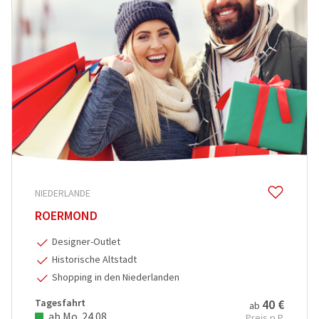
Flusskreuz
Vorteilsrei
Eröffnungs
NIEDERLANDE
ROERMOND
Designer-Outlet
Historische Altstadt
Shopping in den Niederlanden
Tagesfahrt
40 €
ab
ab Mo. 24.08.
Preis p.P.