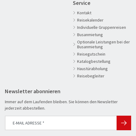
Service
Aktivreisen
Kontakt
Clubreisen
Reisekalender
Deutschland erleben
Individuelle Gruppenreisen
Die Welt entdecken
Busanmietung
Optionale Leistungen bei der
Entspannen & Wohlfühlen
Busanmietung
Erlebnisreise
Reisegutschein
Katalogbestellung
Eröffnungs- & Abschlussreisen
Haustürabholung
Flugreisen
Reisebegleiter
Flusskreuzfahrt
Newsletter abonnieren
Genussreise
Immer auf dem Laufenden bleiben. Sie können den Newsletter
Herbstreise
jederzeit abbestellen.
Hochseekreuzfahrt
Leserreisen
SUCHEN & BUCHEN
Osterreisen
REISEKATEGORIE