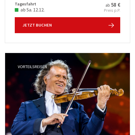
Tagesfahrt
58 €
ab
ab Sa. 12.12.
Preis p.P.
JETZT BUCHEN
VORTEILSREISEN