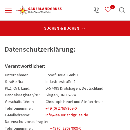
0
Zurück
Zurück
Zurück
Zurü
Zurü
Zurü
SUCHEN & BUCHEN
Öffnungszeiten
Reiseprogramm anzeigen
Service anzeigen
Über uns anzeigen
Reisekateg
Reiseziele
Karriere a
Datenschutzerklärung:
Alle Reisen
Reisekalender
Kontakt
Deutschlan
Deutschla
Busfahrer 
Verantwortlicher:
Unternehmen:
Josef Heuel GmbH
Reisekategorien
Abfahrtsorte
Sauerlandgruss
Tagesfahr
Österreich
Mitarbeiter
Straße Nr.:
Industriestraße 2
PLZ, Ort, Land:
D-57489 Drolshagen, Deutschland
Reiseziele
Haustürabholung
Reisestern Westfalen
Weihnacht
Skandinavi
Ausbildun
Handelsregister/Nr.:
Siegen, HRB 6774
Büromanag
Geschäftsführer:
Christoph Heuel und Stefan Heuel
Reisebegleiter
Büroteam
Adventsrei
Östliche L
Telefonnummer:
+49 (0) 2763/809-0
ReiseStern-Taler
Fahrerteam
Weihnachts
Mittelmeer
E-Mailadresse:
info@sauerlandgruss.de
Datenschutzbeauftragter:
Katalogbestellung
Karriere
Silvesterre
Großbritann
Telefonnummer:
+49 (0) 2763/809-0