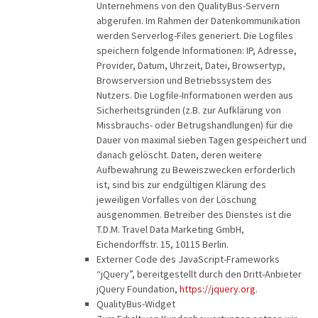
Unternehmens von den QualityBus-Servern
Aktivreisen
abgerufen. Im Rahmen der Datenkommunikation
werden Serverlog-Files generiert. Die Logfiles
Clubreisen
speichern folgende Informationen: IP, Adresse,
Deutschland erleben
Provider, Datum, Uhrzeit, Datei, Browsertyp,
Browserversion und Betriebssystem des
Die Welt entdecken
Nutzers. Die Logfile-Informationen werden aus
Entspannen & Wohlfühlen
Sicherheitsgründen (z.B. zur Aufklärung von
Missbrauchs- oder Betrugshandlungen) für die
Erlebnisreise
Dauer von maximal sieben Tagen gespeichert und
Eröffnungs- & Abschlussreisen
danach gelöscht. Daten, deren weitere
Aufbewahrung zu Beweiszwecken erforderlich
Flugreisen
ist, sind bis zur endgültigen Klärung des
Flusskreuzfahrt
jeweiligen Vorfalles von der Löschung
ausgenommen. Betreiber des Dienstes ist die
Genussreise
T.D.M. Travel Data Marketing GmbH,
Herbstreise
Eichendorffstr. 15, 10115 Berlin.
Externer Code des JavaScript-Frameworks
Hochseekreuzfahrt
“jQuery”, bereitgestellt durch den Dritt-Anbieter
Leserreisen
jQuery Foundation,
https://jquery.org
.
SUCHEN & BUCHEN
QualityBus-Widget
Osterreisen