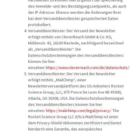
nachweisen zu können. Hierzu gehört die Speicherung
des Anmelde- und des Bestätigungszeitpunkts, als auch
der IP-Adresse. Ebenso werden die Änderungen Ihrer
bei dem Versanddienstleister gespeicherten Daten
protokolliert.
Versanddienstleister: Der Versand der Newsletter
erfolgt mittels von CleverReach GmbH & Co. KG,
Mühlenstr. 43, 26180 Rastede, nachfolgend bezeichnet
als „Versanddienstleister“. Die
Datenschutzbestimmungen des Versanddienstleisters
können Sie hier
einsehen:
https://www.cleverreach.com/de/datenschutz/
.
Versanddienstleister: Der Versand der Newsletter
erfolgt mittels „MailChimp“, einer
Newsletterversandplattform des US-Anbieters Rocket
Science Group, LLC, 675 Ponce De Leon Ave NE #5000,
Atlanta, GA 30308, USA. Die Datenschutzbestimmungen
des Versanddienstleisters können Sie hier
einsehen:
https://mailchimp.com/legal/privacy/
. The
Rocket Science Group LLC d/b/a MailChimp ist unter
dem Privacy-Shield-Abkommen zertifiziert und bietet
hierdurch eine Garantie, das europäisches