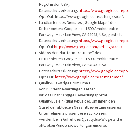
Regel in den USA).
Datenschutzerklärung:
https://www.google.com/poli
Opt-Out: https://www.google.com/settings/ads/.
Landkarten des Dienstes „Google Maps“ des
Drittanbieters Google Inc., 1600 Amphitheatre
Parkway, Mountain View, CA 94043, USA, gestellt.
Datenschutzerklärung:
https://www.google.com/poli
Opt-Out:
https://www.google.com/settings/ads/
.
Videos der Plattform “YouTube” des
Drittanbieters Google Inc., 1600 Amphitheatre
Parkway, Mountain View, CA 94043, USA.
Datenschutzerklärung:
https://www.google.com/poli
Opt-Out:
https://www.google.com/settings/ads/
.
QualityBus-Widget Zum Erhalt
von Kundenbewertungen setzen
wir das unabhängige Bewertungsportal
QualityBus ein (qualitybus.de). Um Ihnen den
Stand der aktuellen Gesamtbewertung unseres
60plus Reisen
Unternehmens präsentieren zu können,
Advents-, Weihnachts- & Silvesterreisen
werden beim Aufruf des QualityBus-Widgets die
aktuellen Kundenbewertungen unseres
Adventsreisen