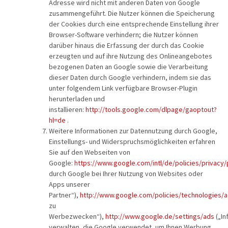
Adresse wird nicht mit anderen Daten von Google
zusammengeführt. Die Nutzer können die Speicherung
der Cookies durch eine entsprechende Einstellung ihrer
Browser-Software verhindern; die Nutzer können
darüber hinaus die Erfassung der durch das Cookie
erzeugten und auf ihre Nutzung des Onlineangebotes
bezogenen Daten an Google sowie die Verarbeitung
dieser Daten durch Google verhindern, indem sie das
unter folgendem Link verfügbare Browser-Plugin
herunterladen und
installieren:
http://tools.google.com/dlpage/gaoptout?
hl=de
.
Weitere Informationen zur Datennutzung durch Google,
Einstellungs- und Widerspruchsmöglichkeiten erfahren
Sie auf den Webseiten von
Google:
https://www.google.com/intl/de/policies/privacy/
durch Google bei Ihrer Nutzung von Websites oder
Apps unserer
Partner“),
http://www.google.com/policies/technologies/
zu
Werbezwecken“),
http://www.google.de/settings/ads
(„In
verwalten, die Google verwendet, um Ihnen Werbung