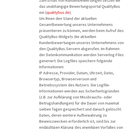
REISEKATEGORIE
Zum Erhalt von Kundenbewertungen setzen wir
das unabhängige Bewertungsportal QualityBus
PREMIUM-Bus
ein (
qualitybus.de
).
Reisekategorie
Radreisen
Benelux
Um Ihnen den Stand der aktuellen
Gesamtbewertung unseres Unternehmens
Schiffsreisen
Deutschland
REISEZIEL
präsentieren zu können, werden beim Aufruf des
Silvesterreisen
Frankreich
QualityBus-Widgets die aktuellen
Reiseziel
Kundenbewertungen unseres Unternehmens von
Städte, Kultur & Events
Großbritannien & Irland
den QualityBus-Servern abgerufen. Im Rahmen
Tagesfahrten
Italien
der Datenkommunikation werden Serverlog-Files
REISEZEITRAUM
generiert. Die Logfiles speichern folgende
Vorteilsreisen
Mittelmeer & Fernreisen
Hauptsache weg
Informationen:
Wanderreise
Nördliche Länder
IP Adresse, Provider, Datum, Uhrzeit, Datei,
1-3 Tage
Browsertyp, Browserversion und
Weihnachts- & Festtagsreisen
Portugal XXX
4-7 Tage
Betriebssystem des Nutzers. Die Logfile-
REISEDAUER
Weihnachtsmärkte
Österreich & Schweiz
Informationen werden aus Sicherheitsgründen
8 Tage und mehr
(z.B. zur Aufklärung von Missbrauchs- oder
Winter- & Frühjahrsreisen
Östliche Länder
Hauptsache weg
Betrugshandlungen) für die Dauer von maximal
sieben Tagen gespeichert und danach gelöscht.
Daten, deren weitere Aufbewahrung zu
SUCHEN
Beweiszwecken erforderlich ist, sind bis zur
endgültigen Klärung des jeweiligen Vorfalles von