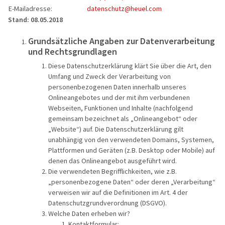
E-Mailadresse:
datenschutz@heuel.com
Reisegutschein
Fahrzeuge
Die Welt e
Beneluxsta
Stand: 08.05.2018
Gruppenermäßigung
Qualität für Ihre Sicherheit
PREMIUM-B
Italien
Grundsätzliche Angaben zur Datenverarbeitung
und Rechtsgrundlagen
Optionale Leistungen bei der
Imagevideos
Busreisen
Frankreich
Diese Datenschutzerklärung klärt Sie über die Art, den
Busanmietung
Umfang und Zweck der Verarbeitung von
Entspannen
personenbezogenen Daten innerhalb unseres
Reiseschutz Versicherung
Onlineangebotes und der mit ihm verbundenen
Städte-, Ku
Webseiten, Funktionen und Inhalte (nachfolgend
Informationen
gemeinsam bezeichnet als „Onlineangebot“ oder
Aktivreisen
„Website“) auf. Die Datenschutzerklärung gilt
Rundum Sorglos Paket
unabhängig von den verwendeten Domains, Systemen,
60plus Rei
Plattformen und Geräten (z.B. Desktop oder Mobile) auf
Gewinnspielinformationen
denen das Onlineangebot ausgeführt wird.
Clubreisen
Die verwendeten Begrifflichkeiten, wie z.B.
„personenbezogene Daten“ oder deren „Verarbeitung“
Flugreisen
verweisen wir auf die Definitionen im Art. 4 der
Datenschutzgrundverordnung (DSGVO).
Schiffsreis
Welche Daten erheben wir?
Kontaktformular: