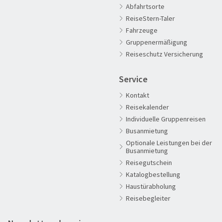
Abfahrtsorte
ReiseStern-Taler
Fahrzeuge
60plus Reisen
Gruppenermäßigung
Advents-, Weihnachts- & Silvesterreisen
Reiseschutz Versicherung
Adventsreisen
Service
Aktivreisen
Kontakt
Clubreisen
Reisekalender
Deutschland erleben
Individuelle Gruppenreisen
Die Welt entdecken
Busanmietung
Optionale Leistungen bei der
Entspannen & Wohlfühlen
Busanmietung
Erlebnisreise
Reisegutschein
Katalogbestellung
Eröffnungs- & Abschlussreisen
Haustürabholung
Flugreisen
Reisebegleiter
Flusskreuzfahrt