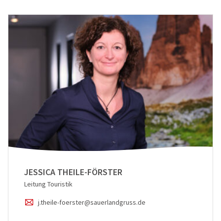
Flusskreuz
Vorteilsrei
Eröffnungs
JESSICA THEILE-FÖRSTER
Leitung Touristik
j.theile-foerster@sauerlandgruss.de