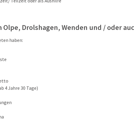
it/ Teilzeit oder als Aushilfe
m Olpe, Drolshagen, Wenden und / oder au
eten haben:
ste
etto
ab 4 Jahre 30 Tage)
ungen
ma