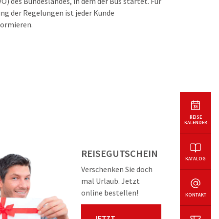
O) des Bundeslandes, in dem der Bus startet. Für
ung der Regelungen ist jeder Kunde
formieren.
REISE
KALENDER
REISEGUTSCHEIN
KATALOG
Verschenken Sie doch
mal Urlaub. Jetzt
online bestellen!
KONTAKT
JETZT