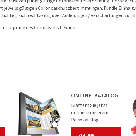
e zum Reisezeitpunkt gültige Coronaschutzverordnung (CoronaSchV
ort jeweils gültigen Coronoaschutzbestimmungen. Für die Einhalt
flichtet, sich rechtzeitig über Änderungen / Verschärfungen zu in
gen aufgrund des Coronavirus bekannt.
ONLINE-KATALOG
Blättern Sie jetzt
online in unserem
.
Reisekatalog
ONLINE