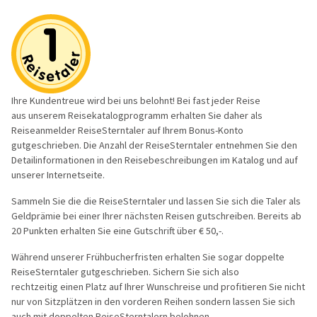
Reisegutschein
Fahrzeuge
Die Welt e
Beneluxsta
Gruppenermäßigung
Qualität für Ihre Sicherheit
PREMIUM-B
Italien
Optionale Leistungen bei der
Imagevideos
Busreisen
Frankreich
Ihre Kundentreue wird bei uns belohnt! Bei fast jeder Reise
Busanmietung
Entspannen
aus unserem Reisekatalogprogramm erhalten Sie daher als
Reiseanmelder ReiseSterntaler auf Ihrem Bonus-Konto
Reiseschutz Versicherung
gutgeschrieben. Die Anzahl der ReiseSterntaler entnehmen Sie den
Städte-, Ku
Detailinformationen in den Reisebeschreibungen im Katalog und auf
Informationen
unserer Internetseite.
Aktivreisen
Rundum Sorglos Paket
Sammeln Sie die die ReiseSterntaler und lassen Sie sich die Taler als
60plus Rei
Geldprämie bei einer Ihrer nächsten Reisen gutschreiben. Bereits ab
Gewinnspielinformationen
20 Punkten erhalten Sie eine Gutschrift über € 50,-.
Clubreisen
Während unserer Frühbucherfristen erhalten Sie sogar doppelte
Flugreisen
ReiseSterntaler gutgeschrieben. Sichern Sie sich also
rechtzeitig einen Platz auf Ihrer Wunschreise und profitieren Sie nicht
Schiffsreis
nur von Sitzplätzen in den vorderen Reihen sondern lassen Sie sich
auch mit doppelten ReiseSterntalern belohnen.