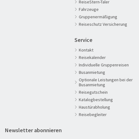
ReiseStern-Taler
Fahrzeuge
60plus Reisen
Gruppenermäßigung
Advents-, Weihnachts- & Silvesterreisen
Reiseschutz Versicherung
Adventsreisen
Service
Aktivreisen
Kontakt
Clubreisen
Reisekalender
Deutschland erleben
Individuelle Gruppenreisen
Die Welt entdecken
Busanmietung
Optionale Leistungen bei der
Entspannen & Wohlfühlen
Busanmietung
Erlebnisreise
Reisegutschein
Katalogbestellung
Eröffnungs- & Abschlussreisen
Haustürabholung
Flugreisen
Reisebegleiter
Flusskreuzfahrt
Newsletter abonnieren
Genussreise