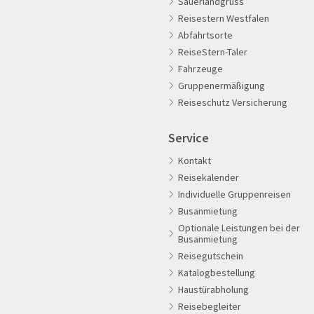
Sauerlandgruss
Reisestern Westfalen
Abfahrtsorte
ReiseStern-Taler
Fahrzeuge
60plus Reisen
Gruppenermäßigung
Advents-, Weihnachts- & Silvesterreisen
Reiseschutz Versicherung
Adventsreisen
Service
Aktivreisen
Kontakt
Clubreisen
Reisekalender
Deutschland erleben
Individuelle Gruppenreisen
Die Welt entdecken
Busanmietung
Optionale Leistungen bei der
Entspannen & Wohlfühlen
Busanmietung
Erlebnisreise
Reisegutschein
Katalogbestellung
Eröffnungs- & Abschlussreisen
Haustürabholung
Flugreisen
Reisebegleiter