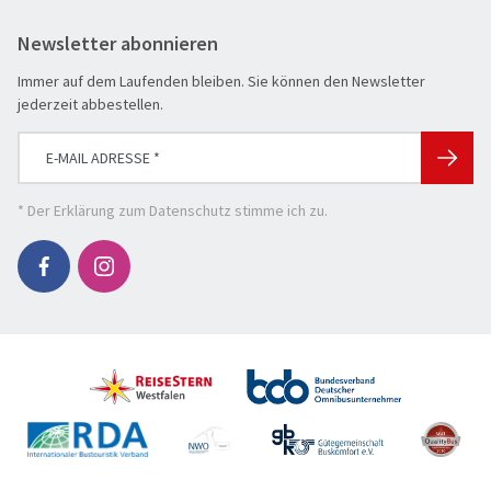
Flusskreuzfahrt
Newsletter abonnieren
Genussreise
Immer auf dem Laufenden bleiben. Sie können den Newsletter
Herbstreise
jederzeit abbestellen.
Hochseekreuzfahrt
Leserreisen
SUCHEN & BUCHEN
Osterreisen
REISEKATEGORIE
* Der
Erklärung zum Datenschutz
stimme ich zu.
PREMIUM-Bus
Reisekategorie
Radreisen
Benelux
Schiffsreisen
Deutschland
REISEZIEL
Silvesterreisen
Frankreich
Reiseziel
Städte, Kultur & Events
Großbritannien & Irland
Tagesfahrten
Italien
REISEZEITRAUM
Vorteilsreisen
Mittelmeer & Fernreisen
Hauptsache weg
Wanderreise
Nördliche Länder
1-3 Tage