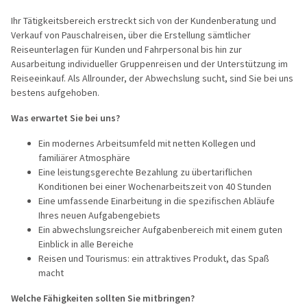
Ihr Tätigkeitsbereich erstreckt sich von der Kundenberatung und
Reisegutschein
Fahrzeuge
Die Welt e
Beneluxsta
Verkauf von Pauschalreisen, über die Erstellung sämtlicher
Reiseunterlagen für Kunden und Fahrpersonal bis hin zur
Gruppenermäßigung
Qualität für Ihre Sicherheit
PREMIUM-B
Italien
Ausarbeitung individueller Gruppenreisen und der Unterstützung im
Reiseeinkauf. Als Allrounder, der Abwechslung sucht, sind Sie bei uns
Optionale Leistungen bei der
Imagevideos
Busreisen
Frankreich
bestens aufgehoben.
Busanmietung
Entspannen
Was erwartet Sie bei uns?
Reiseschutz Versicherung
Städte-, Ku
Ein modernes Arbeitsumfeld mit netten Kollegen und
familiärer Atmosphäre
Informationen
Aktivreisen
Eine leistungsgerechte Bezahlung zu übertariflichen
Konditionen bei einer Wochenarbeitszeit von 40 Stunden
Rundum Sorglos Paket
60plus Rei
Eine umfassende Einarbeitung in die spezifischen Abläufe
Ihres neuen Aufgabengebiets
Gewinnspielinformationen
Clubreisen
Ein abwechslungsreicher Aufgabenbereich mit einem guten
Einblick in alle Bereiche
Reisen und Tourismus: ein attraktives Produkt, das Spaß
Flugreisen
macht
Schiffsreis
Welche Fähigkeiten sollten Sie mitbringen?