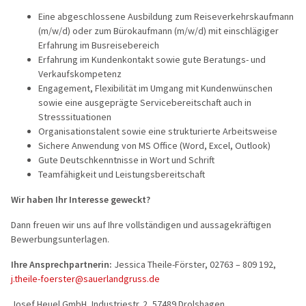
Flusskreuz
Eine abgeschlossene Ausbildung zum Reiseverkehrskaufmann
(m/w/d) oder zum Bürokaufmann (m/w/d) mit einschlägiger
Vorteilsrei
Erfahrung im Busreisebereich
Erfahrung im Kundenkontakt sowie gute Beratungs- und
Eröffnungs
Verkaufskompetenz
Engagement, Flexibilität im Umgang mit Kundenwünschen
sowie eine ausgeprägte Servicebereitschaft auch in
Stresssituationen
Organisationstalent sowie eine strukturierte Arbeitsweise
Sichere Anwendung von MS Office (Word, Excel, Outlook)
Gute Deutschkenntnisse in Wort und Schrift
Teamfähigkeit und Leistungsbereitschaft
Wir haben Ihr Interesse geweckt?
Dann freuen wir uns auf Ihre vollständigen und aussagekräftigen
Bewerbungsunterlagen.
Ihre Ansprechpartnerin:
Jessica Theile-Förster, 02763 – 809 192,
j.theile-foerster@sauerlandgruss.de
Josef Heuel GmbH, Industriestr. 2, 57489 Drolshagen