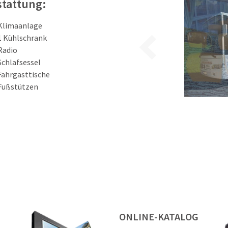
stattung:
Klimaanlage
1 Kühlschrank
Radio
Schlafsessel
Fahrgasttische
Fußstützen
ONLINE-KATALOG