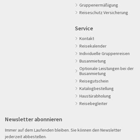
60plus Reisen
Gruppenermäßigung
Advents-, Weihnachts- & Silvesterreisen
Reiseschutz Versicherung
Adventsreisen
Service
Aktivreisen
Kontakt
Clubreisen
Reisekalender
Deutschland erleben
Individuelle Gruppenreisen
Die Welt entdecken
Busanmietung
Optionale Leistungen bei der
Entspannen & Wohlfühlen
Busanmietung
Erlebnisreise
Reisegutschein
Katalogbestellung
Eröffnungs- & Abschlussreisen
Haustürabholung
Flugreisen
Reisebegleiter
Flusskreuzfahrt
Newsletter abonnieren
Genussreise
Immer auf dem Laufenden bleiben. Sie können den Newsletter
Herbstreise
jederzeit abbestellen.