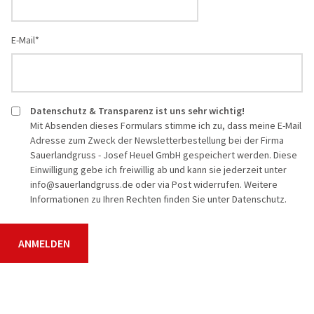
Reisegutschein
Fahrzeuge
Die Welt e
Beneluxsta
E-Mail*
Gruppenermäßigung
Qualität für Ihre Sicherheit
PREMIUM-B
Italien
Optionale Leistungen bei der
Imagevideos
Busreisen
Frankreich
Busanmietung
Datenschutz & Transparenz ist uns sehr wichtig!
Entspannen
Mit Absenden dieses Formulars stimme ich zu, dass meine E-Mail
Reiseschutz Versicherung
Adresse zum Zweck der Newsletterbestellung bei der Firma
Städte-, Ku
Sauerlandgruss - Josef Heuel GmbH gespeichert werden. Diese
Informationen
Einwilligung gebe ich freiwillig ab und kann sie jederzeit unter
Aktivreisen
info@sauerlandgruss.de oder via Post widerrufen. Weitere
Rundum Sorglos Paket
Informationen zu Ihren Rechten finden Sie unter Datenschutz.
60plus Rei
Gewinnspielinformationen
Clubreisen
Flugreisen
Schiffsreis