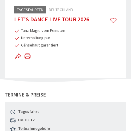
TAGESFAHRTEN
DEUTSCHLAND
Reisegutschein
Fahrzeuge
Die Welt e
Beneluxsta
LET'S DANCE LIVE TOUR 2026
Gruppenermäßigung
Qualität für Ihre Sicherheit
PREMIUM-B
Italien
Tanz-Magie vom Feinsten
Optionale Leistungen bei der
Imagevideos
Busreisen
Frankreich
Unterhaltung pur
Busanmietung
Gänsehaut garantiert
Entspannen
Reiseschutz Versicherung
Städte-, Ku
Informationen
Aktivreisen
Rundum Sorglos Paket
60plus Rei
"Let's Dance in Köln" teilen
Gewinnspielinformationen
TERMINE & PREISE
Clubreisen
Flugreisen
Tagesfahrt
Do. 03.12.
Schiffsreis
Teilnahmegebühr