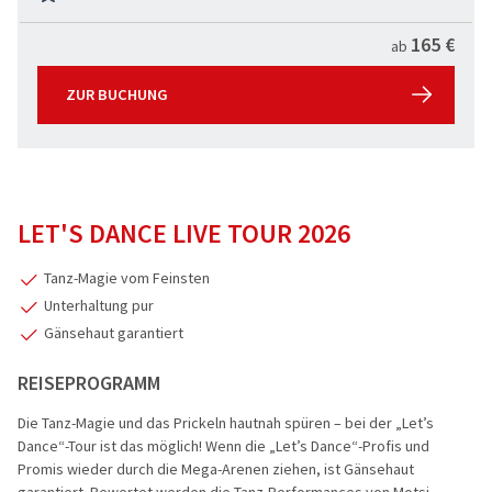
Flusskreuz
165 €
ab
Vorteilsrei
ZUR BUCHUNG
Eröffnungs
LET'S DANCE LIVE TOUR 2026
Tanz-Magie vom Feinsten
Unterhaltung pur
Gänsehaut garantiert
REISEPROGRAMM
Die Tanz-Magie und das Prickeln hautnah spüren – bei der „Let’s
Dance“-Tour ist das möglich! Wenn die „Let’s Dance“-Profis und
Promis wieder durch die Mega-Arenen ziehen, ist Gänsehaut
garantiert. Bewertet werden die Tanz-Performances von Motsi