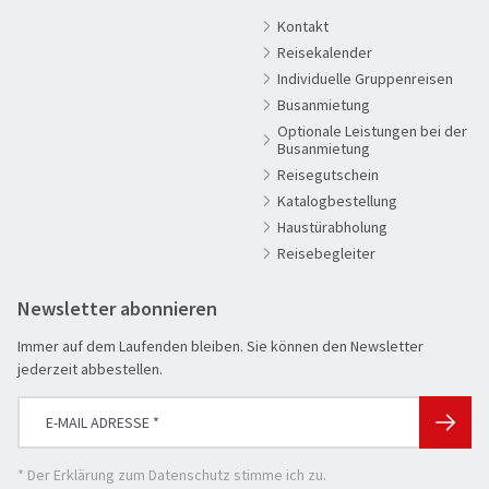
Kontakt
Clubreisen
Reisekalender
Deutschland erleben
Individuelle Gruppenreisen
Die Welt entdecken
Busanmietung
Optionale Leistungen bei der
© Stefan Gregorowius
Entspannen & Wohlfühlen
Busanmietung
Erlebnisreise
Reisegutschein
Katalogbestellung
Eröffnungs- & Abschlussreisen
Haustürabholung
Flugreisen
Reisebegleiter
Flusskreuzfahrt
Newsletter abonnieren
Genussreise
Immer auf dem Laufenden bleiben. Sie können den Newsletter
Herbstreise
jederzeit abbestellen.
Hochseekreuzfahrt
Leserreisen
SUCHEN & BUCHEN
Osterreisen
REISEKATEGORIE
* Der
Erklärung zum Datenschutz
stimme ich zu.
PREMIUM-Bus