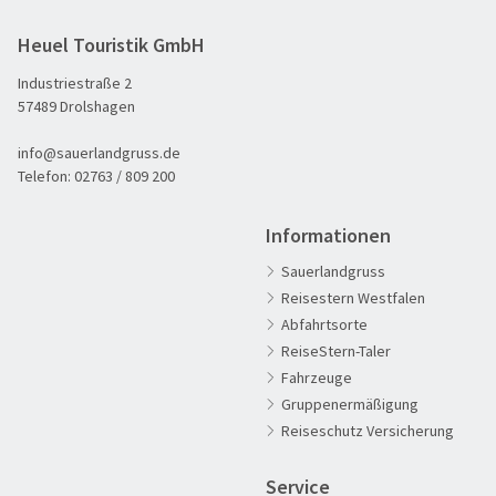
Heuel Touristik GmbH
Industriestraße 2
57489 Drolshagen
info@sauerlandgruss.de
Telefon:
02763 / 809 200
Informationen
Sauerlandgruss
Reisestern Westfalen
Abfahrtsorte
ReiseStern-Taler
Fahrzeuge
60plus Reisen
Gruppenermäßigung
Advents-, Weihnachts- & Silvesterreisen
Reiseschutz Versicherung
Adventsreisen
Service
Aktivreisen