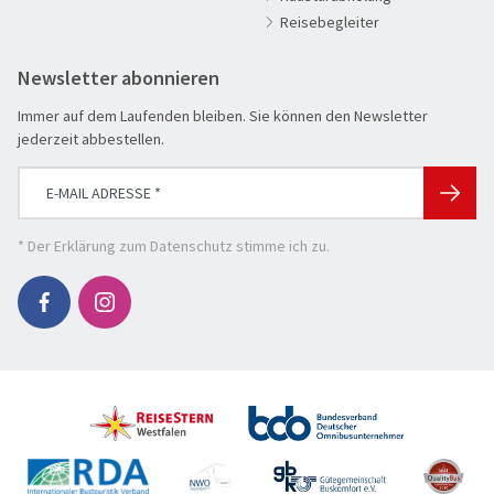
Flugreisen
Reisebegleiter
Flusskreuzfahrt
Newsletter abonnieren
Genussreise
Immer auf dem Laufenden bleiben. Sie können den Newsletter
Herbstreise
jederzeit abbestellen.
Hochseekreuzfahrt
Leserreisen
SUCHEN & BUCHEN
Osterreisen
REISEKATEGORIE
* Der
Erklärung zum Datenschutz
stimme ich zu.
PREMIUM-Bus
Reisekategorie
Radreisen
Benelux
Schiffsreisen
Deutschland
REISEZIEL
Silvesterreisen
Frankreich
Reiseziel
Städte, Kultur & Events
Großbritannien & Irland
Tagesfahrten
Italien
REISEZEITRAUM
Vorteilsreisen
Mittelmeer & Fernreisen
Hauptsache weg