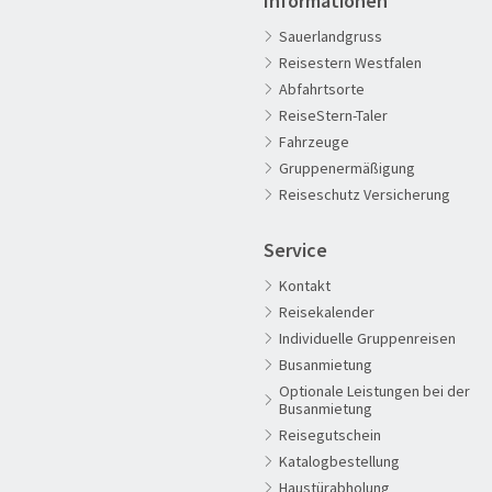
Informationen
Sauerlandgruss
Reisestern Westfalen
Abfahrtsorte
ReiseStern-Taler
Fahrzeuge
60plus Reisen
Gruppenermäßigung
Advents-, Weihnachts- & Silvesterreisen
Reiseschutz Versicherung
Adventsreisen
Service
Aktivreisen
Kontakt
Clubreisen
Reisekalender
Deutschland erleben
Individuelle Gruppenreisen
Die Welt entdecken
Busanmietung
Optionale Leistungen bei der
Entspannen & Wohlfühlen
Busanmietung
Erlebnisreise
Reisegutschein
Katalogbestellung
Eröffnungs- & Abschlussreisen
Haustürabholung