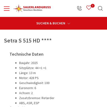
0
Zurück
Zurück
Zurück
Zurü
Zurü
Zurü
SUCHEN & BUCHEN
Öffnungszeiten
Reiseprogramm anzeigen
Service anzeigen
Über uns anzeigen
Reisekateg
Reiseziele
Karriere a
Setra S 515 HD ****
Alle Reisen
Reisekalender
Kontakt
Deutschlan
Deutschla
Busfahrer 
Technische Daten
Baujahr: 2025
Reisekategorien
Abfahrtsorte
Sauerlandgruss
Tagesfahr
Österreich
Mitarbeiter
Sitzplätze: 44 +1 +1
Länge: 13 m
Reiseziele
Haustürabholung
Reisestern Westfalen
Weihnacht
Skandinavi
Ausbildun
Motor: 428 PS
Büromanag
Geschwindigkeit: 100
Reisebegleiter
Büroteam
Adventsrei
Östliche L
Euronorm: 6
Achsen: 2
ReiseStern-Taler
Fahrerteam
Weihnachts
Mittelmeer
Zusatzbremse: Retarder
ABS, ASR, ESP
Katalogbestellung
Karriere
Silvesterre
Großbritann