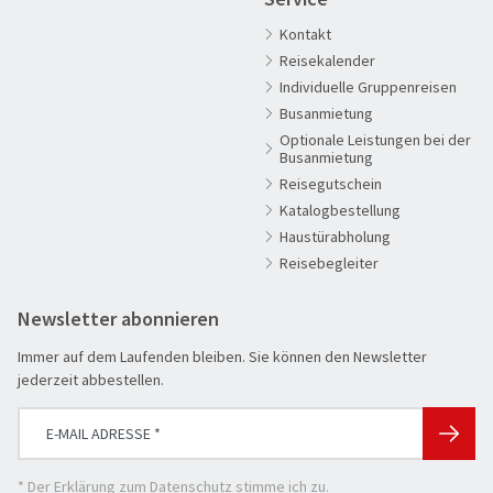
Aktivreisen
Kontakt
Clubreisen
Reisekalender
Deutschland erleben
Individuelle Gruppenreisen
Die Welt entdecken
Busanmietung
Optionale Leistungen bei der
Entspannen & Wohlfühlen
Busanmietung
Erlebnisreise
Reisegutschein
Katalogbestellung
Eröffnungs- & Abschlussreisen
Haustürabholung
Flugreisen
Reisebegleiter
Flusskreuzfahrt
Newsletter abonnieren
Genussreise
Immer auf dem Laufenden bleiben. Sie können den Newsletter
Herbstreise
jederzeit abbestellen.
Hochseekreuzfahrt
Leserreisen
SUCHEN & BUCHEN
Osterreisen
REISEKATEGORIE
* Der
Erklärung zum Datenschutz
stimme ich zu.