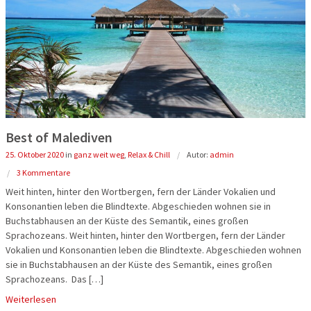
Flusskreuz
Vorteilsrei
Eröffnungs
Best of Malediven
25. Oktober 2020
in
ganz weit weg
,
Relax & Chill
Autor:
admin
3 Kommentare
Weit hinten, hinter den Wortbergen, fern der Länder Vokalien und
Konsonantien leben die Blindtexte. Abgeschieden wohnen sie in
Buchstabhausen an der Küste des Semantik, eines großen
Sprachozeans. Weit hinten, hinter den Wortbergen, fern der Länder
Vokalien und Konsonantien leben die Blindtexte. Abgeschieden wohnen
sie in Buchstabhausen an der Küste des Semantik, eines großen
Sprachozeans. Das […]
Weiterlesen