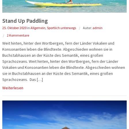
Reisegutschein
Fahrzeuge
Die Welt e
Beneluxsta
Stand Up Paddling
Gruppenermäßigung
Qualität für Ihre Sicherheit
PREMIUM-B
Italien
25. Oktober 2020
in
Allgemein
,
Sportlich unterwegs
Autor:
admin
Optionale Leistungen bei der
Imagevideos
Busreisen
Frankreich
2 Kommentare
Busanmietung
Weit hinten, hinter den Wortbergen, fern der Länder Vokalien und
Entspannen
Konsonantien leben die Blindtexte. Abgeschieden wohnen sie in
Reiseschutz Versicherung
Buchstabhausen an der Küste des Semantik, eines großen
Städte-, Ku
Sprachozeans. Weit hinten, hinter den Wortbergen, fern der Länder
Informationen
Vokalien und Konsonantien leben die Blindtexte. Abgeschieden wohnen
Aktivreisen
sie in Buchstabhausen an der Küste des Semantik, eines großen
Rundum Sorglos Paket
Sprachozeans. Das […]
60plus Rei
Weiterlesen
Gewinnspielinformationen
Clubreisen
Flugreisen
Schiffsreis