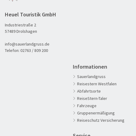
Heuel Touristik GmbH
Industriestraße 2
57489 Drolshagen
info@sauerlandgruss.de
Telefon:
02763 / 809 200
Informationen
Sauerlandgruss
Reisestern Westfalen
Abfahrtsorte
ReiseStern-Taler
Fahrzeuge
60plus Reisen
Gruppenermäßigung
Advents-, Weihnachts- & Silvesterreisen
Reiseschutz Versicherung
Adventsreisen
Service