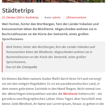
Reisegutschein
Fahrzeuge
Die Welt e
Beneluxsta
Städtetrips
25. Oktober 2020
in
Städtetrips
Autor:
admin
28 Kommentare
Gruppenermäßigung
Qualität für Ihre Sicherheit
PREMIUM-B
Italien
Weit hinten, hinter den Wortbergen, fern der Länder Vokalien und
Optionale Leistungen bei der
Imagevideos
Busreisen
Frankreich
Konsonantien leben die Blindtexte. Abgeschieden wohnen sie in
Buchstabhausen an der Küste des Semantik, eines großen
Busanmietung
Entspannen
Sprachozeans.
Reiseschutz Versicherung
Weit hinten, hinter den Wortbergen, fern der Länder Vokalien und
Städte-, Ku
Konsonantien leben die Blindtexte. Abgeschieden wohnen sie in
Informationen
Buchstabhausen an der Küste des Semantik, eines großen
Aktivreisen
Sprachozeans.
Rundum Sorglos Paket
Das ist die Zitatquelle
60plus Rei
Gewinnspielinformationen
Ein kleines Bächlein namens Duden fließt durch ihren Ort und versorgt
Clubreisen
sie mit den nötigen Regelialien. Es ist ein paradiesmatisches Land, in
dem einem gebratene Satzteile in den Mund fliegen. Nicht einmal von
Flugreisen
der allmächtigen Interpunktion werden die
Blindtexte
beherrscht – ein
geradezu unorthographisches Leben. Eines Tages aber beschloß eine
Schiffsreis
kleine Zeile Blindtext, ihr Name war Lorem Ipsum, hinaus zu gehen in die