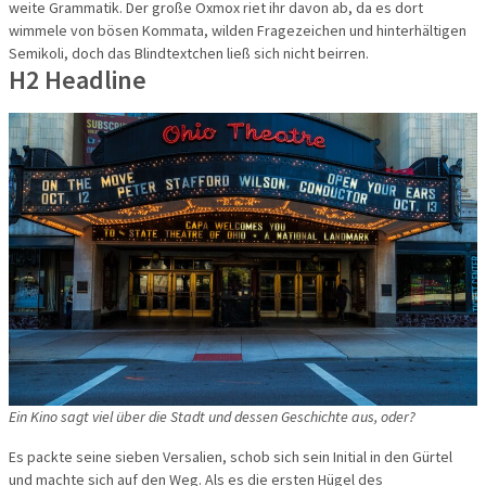
weite Grammatik. Der große Oxmox riet ihr davon ab, da es dort
Flusskreuz
wimmele von bösen Kommata, wilden Fragezeichen und hinterhältigen
Semikoli, doch das Blindtextchen ließ sich nicht beirren.
Vorteilsrei
H2 Headline
Eröffnungs
Ein Kino sagt viel über die Stadt und dessen Geschichte aus, oder?
Es packte seine sieben Versalien, schob sich sein Initial in den Gürtel
und machte sich auf den Weg. Als es die ersten Hügel des