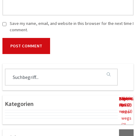
Save my name, email, and website in this browser for the next time I
comment.
Allgem
ganz
Relax &
Städtet
Wildlife
Sportli
Kategorien
ein (4)
weit
Chill (2)
rips (2)
(1)
ch
weg (2)
unter
wegs
(2)