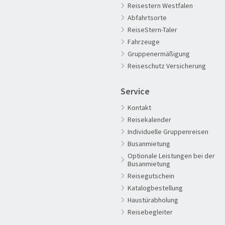
Reisestern Westfalen
Abfahrtsorte
ReiseStern-Taler
Fahrzeuge
60plus Reisen
Gruppenermäßigung
Advents-, Weihnachts- & Silvesterreisen
Reiseschutz Versicherung
Adventsreisen
Service
Aktivreisen
Kontakt
Clubreisen
Reisekalender
Deutschland erleben
Individuelle Gruppenreisen
Die Welt entdecken
Busanmietung
Optionale Leistungen bei der
Entspannen & Wohlfühlen
Busanmietung
Erlebnisreise
Reisegutschein
Katalogbestellung
Eröffnungs- & Abschlussreisen
Haustürabholung
Flugreisen
Reisebegleiter
Flusskreuzfahrt