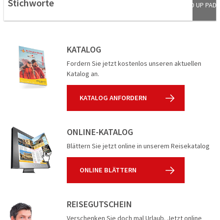
Stichworte
STAND UP PADD
SIGHTSEEIN
PADDELN
LÖWEN
KATALOG
Fordern Sie jetzt kostenlos unseren aktuellen
Katalog an.
KATALOG ANFORDERN
ONLINE-KATALOG
Blättern Sie jetzt online in unserem Reisekatalog
ONLINE BLÄTTERN
REISEGUTSCHEIN
Verschenken Sie doch mal Urlaub. Jetzt online