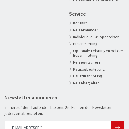
Adventsreisen
Service
Aktivreisen
Kontakt
Clubreisen
Reisekalender
Deutschland erleben
Individuelle Gruppenreisen
Die Welt entdecken
Busanmietung
Optionale Leistungen bei der
Entspannen & Wohlfühlen
Busanmietung
Erlebnisreise
Reisegutschein
Katalogbestellung
Eröffnungs- & Abschlussreisen
Haustürabholung
Flugreisen
Reisebegleiter
Flusskreuzfahrt
Newsletter abonnieren
Genussreise
Immer auf dem Laufenden bleiben. Sie können den Newsletter
Herbstreise
jederzeit abbestellen.
Hochseekreuzfahrt
Leserreisen
SUCHEN & BUCHEN