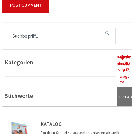
Allgem
ganz
Relax &
Städtet
Wildlife
Sportli
Kategorien
ein (4)
weit
Chill (2)
rips (2)
(1)
ch
weg (2)
unter
wegs
(2)
Stichworte
STAND UP PADD
SIGHTSEEIN
PADDELN
LÖWEN
KATALOG
Fordern Sie jetzt kostenlos unseren aktuellen