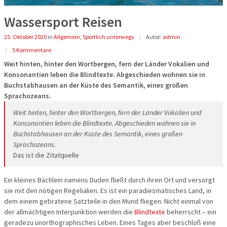
Reisegutschein
Fahrzeuge
Die Welt e
Beneluxsta
Wassersport Reisen
25. Oktober 2020
in
Allgemein
,
Sportlich unterwegs
Autor:
admin
Gruppenermäßigung
Qualität für Ihre Sicherheit
PREMIUM-B
Italien
5 Kommentare
Optionale Leistungen bei der
Imagevideos
Busreisen
Frankreich
Weit hinten, hinter den Wortbergen, fern der Länder Vokalien und
Busanmietung
Konsonantien leben die Blindtexte. Abgeschieden wohnen sie in
Entspannen
Buchstabhausen an der Küste des Semantik, eines großen
Reiseschutz Versicherung
Sprachozeans.
Städte-, Ku
Weit hinten, hinter den Wortbergen, fern der Länder Vokalien und
Informationen
Konsonantien leben die Blindtexte. Abgeschieden wohnen sie in
Aktivreisen
Buchstabhausen an der Küste des Semantik, eines großen
Rundum Sorglos Paket
Sprachozeans.
60plus Rei
Das ist die Zitatquelle
Gewinnspielinformationen
Clubreisen
Ein kleines Bächlein namens Duden fließt durch ihren Ort und versorgt
sie mit den nötigen Regelialien. Es ist ein paradiesmatisches Land, in
Flugreisen
dem einem gebratene Satzteile in den Mund fliegen. Nicht einmal von
der allmächtigen Interpunktion werden die
Blindtexte
beherrscht – ein
Schiffsreis
geradezu unorthographisches Leben. Eines Tages aber beschloß eine