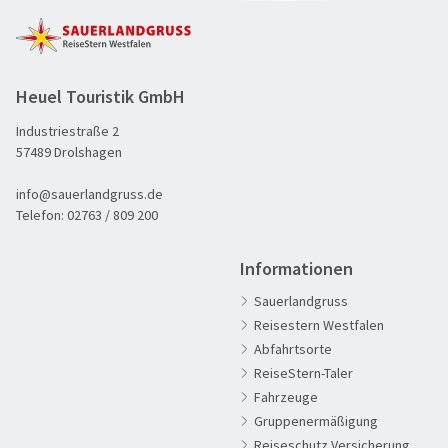
Heuel Touristik GmbH
Industriestraße 2
57489 Drolshagen
info@sauerlandgruss.de
Telefon:
02763 / 809 200
Informationen
Sauerlandgruss
Reisestern Westfalen
Abfahrtsorte
ReiseStern-Taler
Fahrzeuge
60plus Reisen
Gruppenermäßigung
Advents-, Weihnachts- & Silvesterreisen
Reiseschutz Versicherung